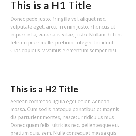
This is a H1 Title
Donec pede justo, fringilla vel, aliquet nec,
vulputate eget, arcu. In enim justo, rhoncus ut,
imperdiet a, venenatis vitae, justo. Nullam dictum
felis eu pede mollis pretium. Integer tincidunt.
Cras dapibus. Vivamus elementum semper nisi.
This is a H2 Title
Aenean commodo ligula eget dolor. Aenean
massa. Cum sociis natoque penatibus et magnis
dis parturient montes, nascetur ridiculus mus.
Donec quam felis, ultricies nec, pellentesque eu,
pretium quis, sem. Nulla consequat massa quis